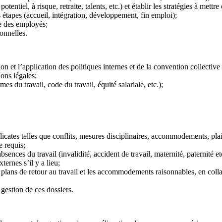
entiel, à risque, retraite, talents, etc.) et établir les stratégies à mettre
 étapes (accueil, intégration, développement, fin emploi);
ce des employés;
onnelles.
ion et l’application des politiques internes et de la convention collective
ions légales;
 du travail, code du travail, équité salariale, etc.);
icates telles que conflits, mesures disciplinaires, accommodements, plain
e requis;
sences du travail (invalidité, accident de travail, maternité, paternité et
ternes s’il y a lieu;
s plans de retour au travail et les accommodements raisonnables, en colla
gestion de ces dossiers.