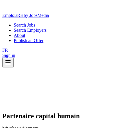
EmploisRH
by JobsMedia
Search Jobs
Search Employers
About
Publish an Offer
FR
Sign in
Partenaire capital humain