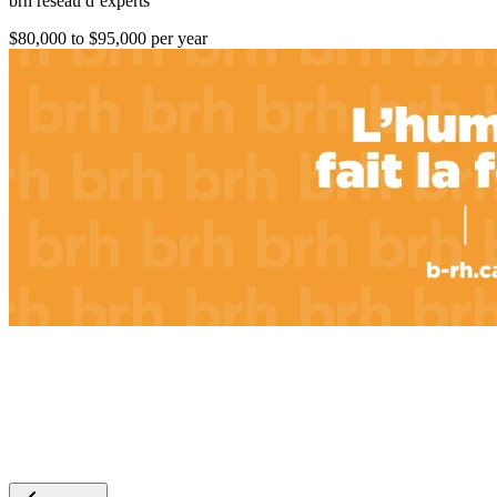
brh réseau d’experts
$80,000 to $95,000 per year