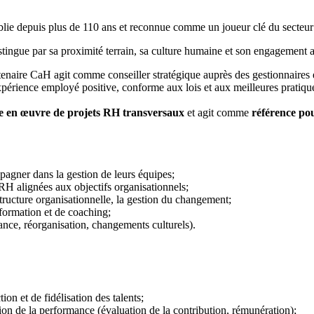
tablie depuis plus de 110 ans et reconnue comme un joueur clé du secteur
stingue par sa proximité terrain, sa culture humaine et son engagement 
artenaire CaH agit comme conseiller stratégique auprès des gestionnaires e
 expérience employé positive, conforme aux lois et aux meilleures pratiq
e en œuvre de projets RH transversaux
et agit comme
référence pou
agner dans la gestion de leurs équipes;
RH alignées aux objectifs organisationnels;
a structure organisationnelle, la gestion du changement;
formation et de coaching;
ance, réorganisation, changements culturels).
ion et de fidélisation des talents;
tion de la performance (évaluation de la contribution, rémunération);