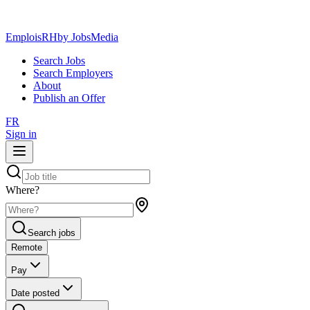
EmploisRH
by JobsMedia
Search Jobs
Search Employers
About
Publish an Offer
FR
Sign in
Where?
Search jobs
Remote
Pay
Date posted