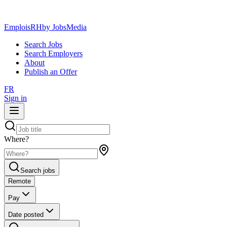
EmploisRH
by JobsMedia
Search Jobs
Search Employers
About
Publish an Offer
FR
Sign in
Where?
Search jobs
Remote
Pay
Date posted