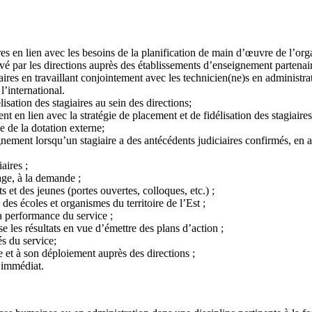
res en lien avec les besoins de la planification de main d’œuvre de l’orga
vé par les directions auprès des établissements d’enseignement partenair
ires en travaillant conjointement avec les technicien(ne)s en administrat
’international.
lisation des stagiaires au sein des directions;
t en lien avec la stratégie de placement et de fidélisation des stagiaire
 de la dotation externe;
ement lorsqu’un stagiaire a des antécédents judiciaires confirmés, en app
iaires ;
tage, à la demande ;
s et des jeunes (portes ouvertes, colloques, etc.) ;
 des écoles et organismes du territoire de l’Est ;
 la performance du service ;
se les résultats en vue d’émettre des plans d’action ;
és du service;
e et à son déploiement auprès des directions ;
r immédiat.