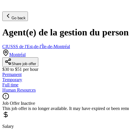
Go back
Agent(e) de la gestion du personn
CIUSSS de l'Est-de-l'Île-de-Montréal
Montréal
Share job offer
$30 to $51 per hour
Permanent
Temporary
Full time
Human Resources
Job Offer Inactive
This job offer is no longer available. It may have expired or been re
Salary