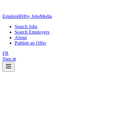
EmploisRH
by JobsMedia
Search Jobs
Search Employers
About
Publish an Offer
FR
Sign in