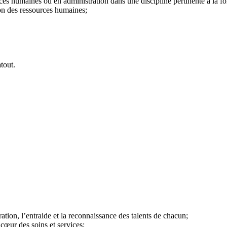
rces humaines ou en administration dans une discipline pertinente à la fo
on des ressources humaines;
tout.
ation, l’entraide et la reconnaissance des talents de chacun;
cœur des soins et services;