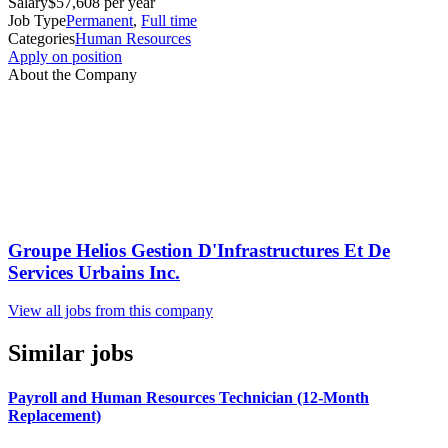
Salary
$57,608 per year
Job Type
Permanent
,
Full time
Categories
Human Resources
Apply on position
About the Company
Groupe Helios Gestion D'Infrastructures Et De
Services Urbains Inc.
View all jobs from this company
Similar jobs
Payroll and Human Resources Technician (12-Month
Replacement)