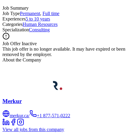
Job Summary
Job Type
Permanent
,
Full time
Experiences
5 to 10 years
Categories
Human Resources
Specialization
Consulting
Job Offer Inactive
This job offer is no longer available. It may have expired or been
removed by the employer.
About the Company
Merkur
merkur.ca/
+1 877-571-0222
View all jobs from this company