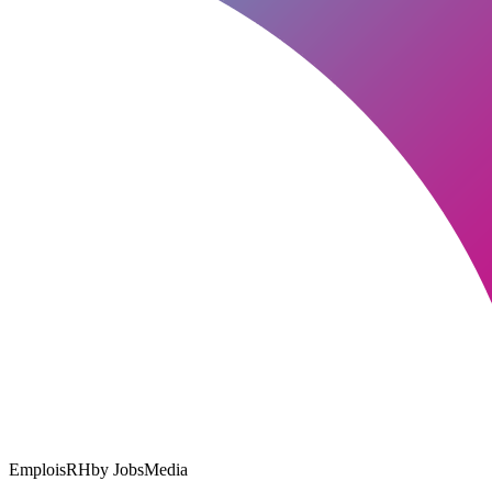
EmploisRH
by JobsMedia