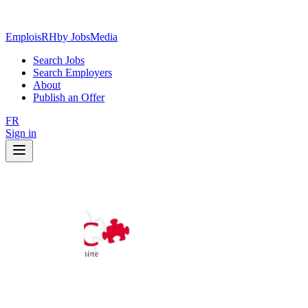
EmploisRH
by JobsMedia
Search Jobs
Search Employers
About
Publish an Offer
FR
Sign in