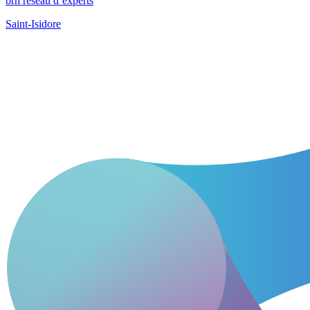
brh réseau d’experts
Saint-Isidore