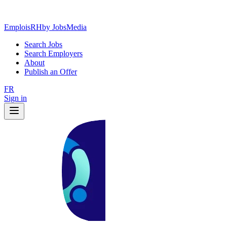
EmploisRH
by JobsMedia
Search Jobs
Search Employers
About
Publish an Offer
FR
Sign in