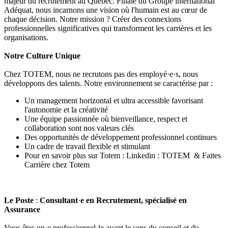
majeur du recrutement au Québec. Filiale du Groupe international
Adéquat, nous incarnons une vision où l'humain est au cœur de
chaque décision. Notre mission ? Créer des connexions
professionnelles significatives qui transforment les carrières et les
organisations.
Notre Culture Unique
Chez TOTEM, nous ne recrutons pas des employé·e·s, nous
développons des talents. Notre environnement se caractérise par :
Un management horizontal et ultra accessible favorisant
l'autonomie et la créativité
Une équipe passionnée où bienveillance, respect et
collaboration sont nos valeurs clés
Des opportunités de développement professionnel continues
Un cadre de travail flexible et stimulant
Pour en savoir plus sur Totem :
Linkedin : TOTEM
&
Faites
Carrière chez Totem
Le Poste
:
Consultant
·
e en Recrutement, spécialisé en
Assurance
Vous êtes un·e professionnel·le ayant le sens du conseil et du