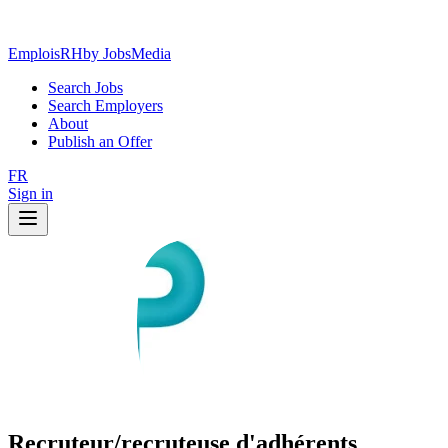
EmploisRH
by JobsMedia
Search Jobs
Search Employers
About
Publish an Offer
FR
Sign in
Recruteur/recruteuse d'adhérents