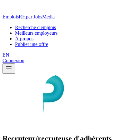
EmploisRH
par JobsMedia
Recherche d'emplois
Meilleurs employeurs
À propos
Publier une offre
EN
Connexion
Recruteur/recruteuse d'adhérents