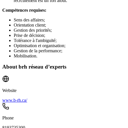
recrcutement est un fort atout.
Compétences requises:
Sens des affaires;
Orientation client;
Gestion des priorités;
Prise de décision;
Tolérance à l'ambiguïté;
Optimisation et organisation;
Gestion de la performance;
Mobilisation.
About
brh réseau d’experts
Website
www.b-rh.ca/
Phone
8193735300