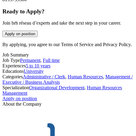
Ready to Apply?
Join brh réseau d’experts and take the next step in your career.
Apply on position
By applying, you agree to our Terms of Service and Privacy Policy.
Job Summary
Job Type
Permanent
,
Full time
Experiences
5 to 10 years
Educations
University
Categories
Administrative / Clerk
,
Human Resources
,
Management /
Executive / Business Analysis
Specialization
Organizational Development
,
Human Resources
Management
Apply on position
About the Company