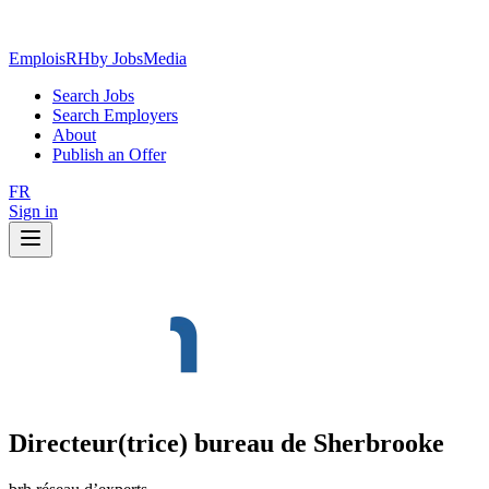
EmploisRH
by JobsMedia
Search Jobs
Search Employers
About
Publish an Offer
FR
Sign in
Directeur(trice) bureau de Sherbrooke