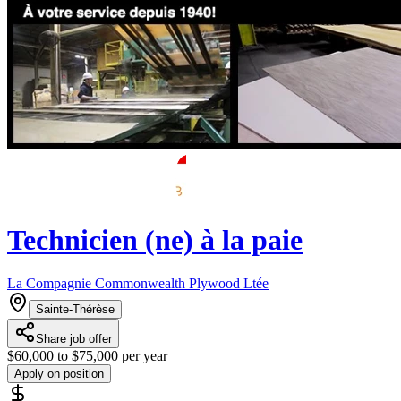
Technicien (ne) à la paie
La Compagnie Commonwealth Plywood Ltée
Sainte-Thérèse
Share job offer
$60,000 to $75,000 per year
Apply on position