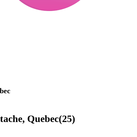
ebec
stache, Quebec
(
25
)