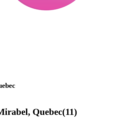
uebec
Mirabel, Quebec
(
11
)