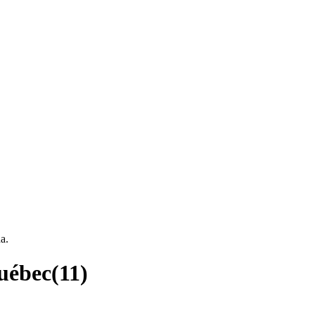
a.
uébec
(
11
)