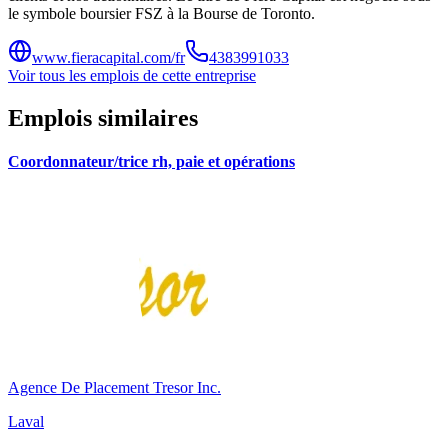
le symbole boursier FSZ à la Bourse de Toronto.
www.fieracapital.com/fr
4383991033
Voir tous les emplois de cette entreprise
Emplois similaires
Coordonnateur/trice rh, paie et opérations
Agence De Placement Tresor Inc.
Laval