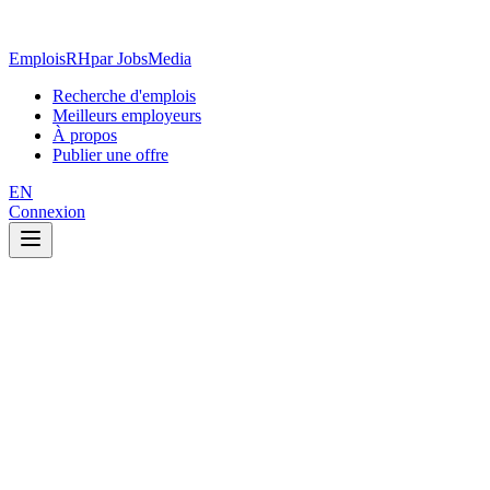
EmploisRH
par JobsMedia
Recherche d'emplois
Meilleurs employeurs
À propos
Publier une offre
EN
Connexion