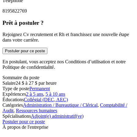
Téléphone
8195822769
Prêt à postuler ?
Rejoignez Cv recrutement et Rh et franchissez une nouvelle étape
dans votre carrière.
Postuler pour ce poste
En postulant, vous acceptez nos Conditions d’utilisation et notre
Politique de confidentialité.
Sommaire du poste
Salaire
24 $ à 27 $ par heure
Type de poste
Permanent
Expériences
2 à 5 ans
,
5 à 10 ans
Éducations
Collégial (DEC, AEC)
Catégories
Administration / Bureautique / Clérical
,
Comptabilité /
Audit
,
Ressources humaines
Spécialisations
Adjoint(e) administratif(ve)
Postuler pour ce poste
À propos de l'entreprise