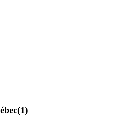
uébec
(
1
)