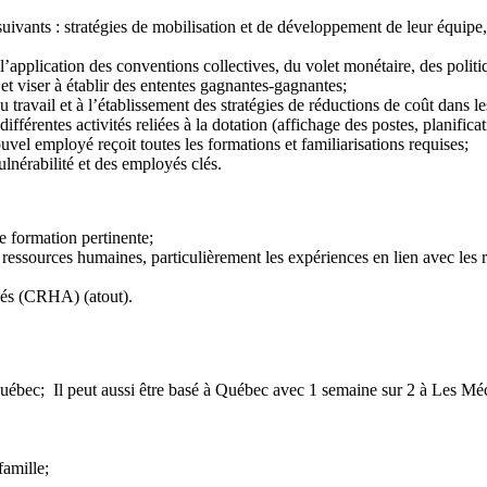
uivants : stratégies de mobilisation et de développement de leur équipe,
l’application des conventions collectives, du volet monétaire, des politiqu
et viser à établir des ententes gagnantes-gagnantes;
du travail et à l’établissement des stratégies de réductions de coût dans
ifférentes activités reliées à la dotation (affichage des postes, planificat
ouvel employé reçoit toutes les formations et familiarisations requises;
ulnérabilité et des employés clés.
e formation pertinente;
ressources humaines, particulièrement les expériences en lien avec les re
éés (CRHA) (atout).
uébec; Il peut aussi être basé à Québec avec 1 semaine sur 2 à Les Mé
famille;