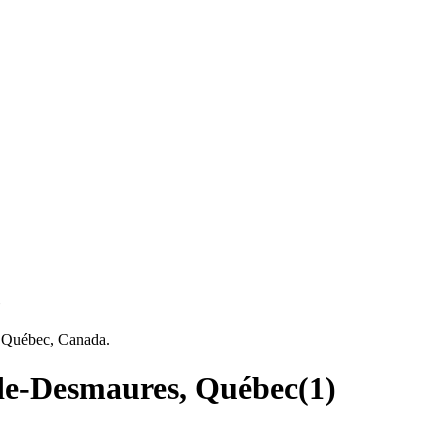
c
, Québec, Canada.
-de-Desmaures, Québec
(
1
)