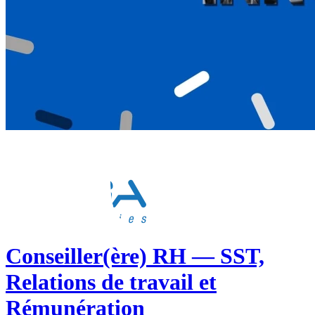
Conseiller(ère) RH — SST,
Relations de travail et
Rémunération