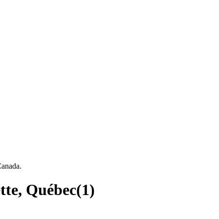
Canada.
tte, Québec
(
1
)