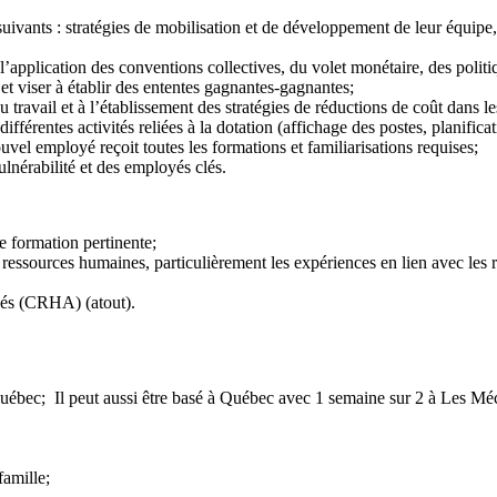
uivants : stratégies de mobilisation et de développement de leur équipe,
l’application des conventions collectives, du volet monétaire, des politiqu
et viser à établir des ententes gagnantes-gagnantes;
du travail et à l’établissement des stratégies de réductions de coût dans
ifférentes activités reliées à la dotation (affichage des postes, planificat
ouvel employé reçoit toutes les formations et familiarisations requises;
ulnérabilité et des employés clés.
e formation pertinente;
ressources humaines, particulièrement les expériences en lien avec les re
éés (CRHA) (atout).
uébec; Il peut aussi être basé à Québec avec 1 semaine sur 2 à Les Mé
famille;