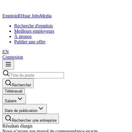
EmploisRH
par JobsMedia
Recherche d'emplois
Meilleurs employeurs
À propos
Publier une offre
EN
Connexion
Rechercher
Télétravail
Salaire
Date de publication
Rechercher une entreprise
Résultats élargis
Nous n’avons pas trouvé de correspondance exacte.