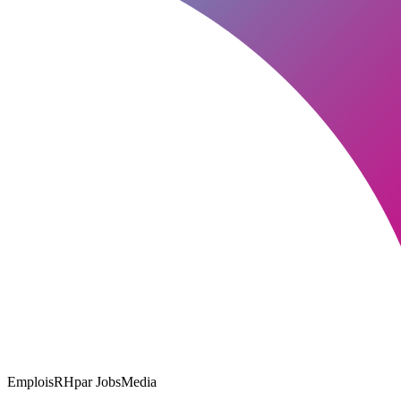
EmploisRH
par JobsMedia