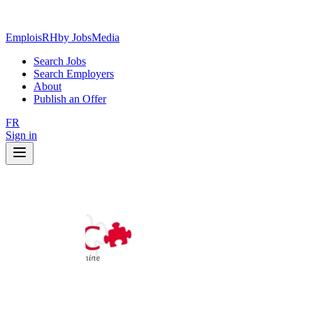
EmploisRH
by JobsMedia
Search Jobs
Search Employers
About
Publish an Offer
FR
Sign in