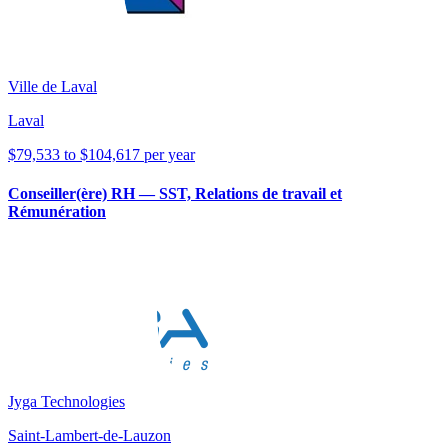
Ville de Laval
Laval
$79,533 to $104,617 per year
Conseiller(ère) RH — SST, Relations de travail et
Rémunération
Jyga Technologies
Saint-Lambert-de-Lauzon