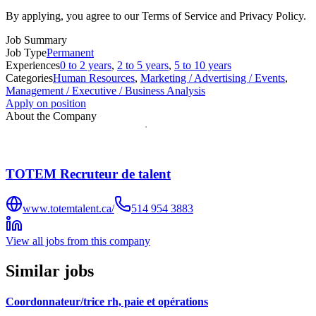
By applying, you agree to our Terms of Service and Privacy Policy.
Job Summary
Job Type
Permanent
Experiences
0 to 2 years
,
2 to 5 years
,
5 to 10 years
Categories
Human Resources
,
Marketing / Advertising / Events
,
Management / Executive / Business Analysis
Apply on position
About the Company
TOTEM Recruteur de talent
www.totemtalent.ca/
514 954 3883
View all jobs from this company
Similar jobs
Coordonnateur/trice rh, paie et opérations