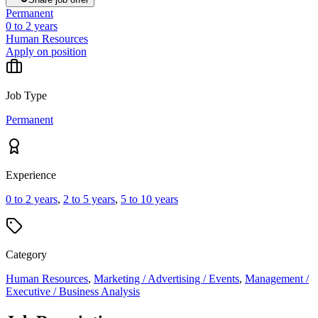
Permanent
0 to 2 years
Human Resources
Apply on position
Job Type
Permanent
Experience
0 to 2 years
,
2 to 5 years
,
5 to 10 years
Category
Human Resources
,
Marketing / Advertising / Events
,
Management /
Executive / Business Analysis