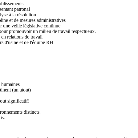
établissements
ésentant patronal
alyse à la résolution
pline et de mesures administratives
er une veille législative continue
 pour promouvoir un milieu de travail respectueux.
s en relations de travail
rs d'usine et de l'équipe RH
es humaines
inent (un atout)
ut significatif)
ironnements distincts.
ais.