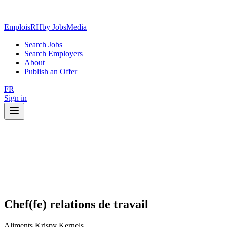
EmploisRH
by JobsMedia
Search Jobs
Search Employers
About
Publish an Offer
FR
Sign in
Chef(fe) relations de travail
Aliments Krispy Kernels