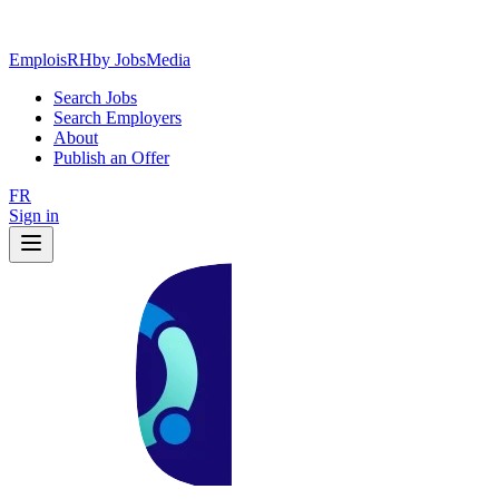
EmploisRH
by JobsMedia
Search Jobs
Search Employers
About
Publish an Offer
FR
Sign in