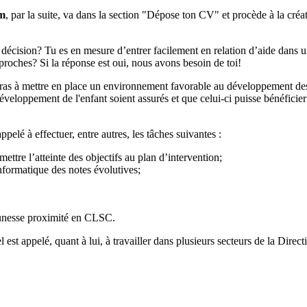
om
, par la suite, va dans la section "Dépose ton CV" et procède à la créat
décision? Tu es en mesure d’entrer facilement en relation d’aide dans un
 proches? Si la réponse est oui, nous avons besoin de toi!
bueras à mettre en place un environnement favorable au développement des 
e développement de l'enfant soient assurés et que celui-ci puisse bénéfi
elé à effectuer, entre autres, les tâches suivantes :
ettre l’atteinte des objectifs au plan d’intervention;
nformatique des notes évolutives;
.
eunesse proximité en CLSC.
t appelé, quant à lui, à travailler dans plusieurs secteurs de la Directi