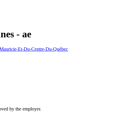
nes - ae
La Mauricie-Et-Du-Centre-Du-Québec
moved by the employer.