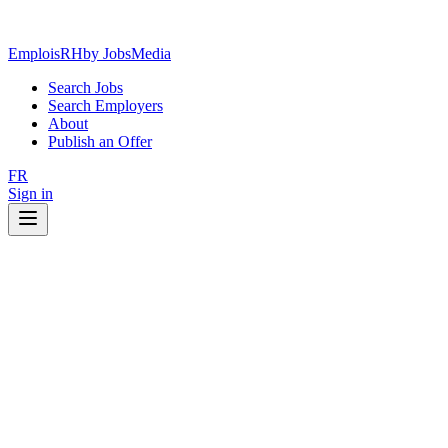
EmploisRH
by JobsMedia
Search Jobs
Search Employers
About
Publish an Offer
FR
Sign in