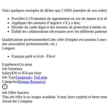
Voici quelques exemples de tâches que l’ARH (membre de son ordre) p
Procéder à l’évaluation du signalement en vue de statuer si la 
Appliquer des mesures d’urgence s’il y a lieu;
Décider du cadre légal et des mesures de protection à mettre en 
Établir les collaborations nécessaires avec les différents partena
Qualifications professionnellesCette offre d'emploi est soumise à une q
une association professionnelle, etc.)
Langues
Français parlé et écrit - Élevé
ExpérienceUn atout
Job Summary
Salary
$30 to $54 per hour
Job Type
Temporary
,
Full time
Categories
Human Resources
Job Offer Inactive
This job offer is no longer available. It may have expired or been re
About the Company