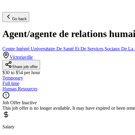
Go back
Agent/agente de relations humai
Centre Intégré Universitaire De Santé Et De Services Sociaux De 
Victoriaville
Share job offer
$30 to $54 per hour
Temporary
Full time
Human Resources
Job Offer Inactive
This job offer is no longer available. It may have expired or been re
Salary