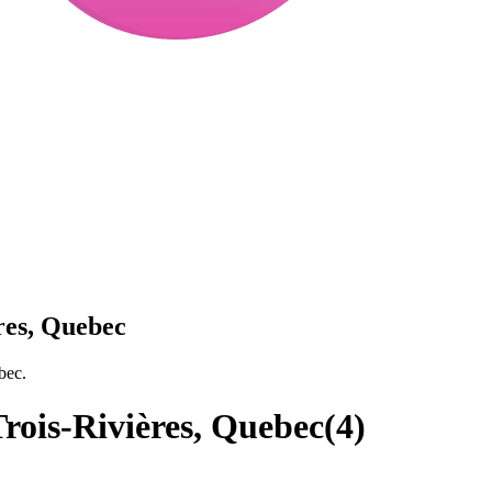
res, Quebec
bec.
rois-Rivières, Quebec
(
4
)