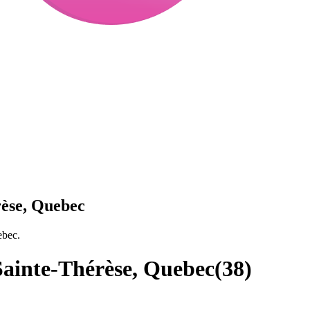
rèse, Quebec
ebec.
Sainte-Thérèse, Quebec
(
38
)