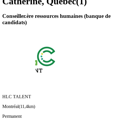
Catherine, Quebec
(
1
)
Conseiller.ère ressources humaines (banque de
candidats)
HLC TALENT
Montréal
(
11,4km
)
Permanent