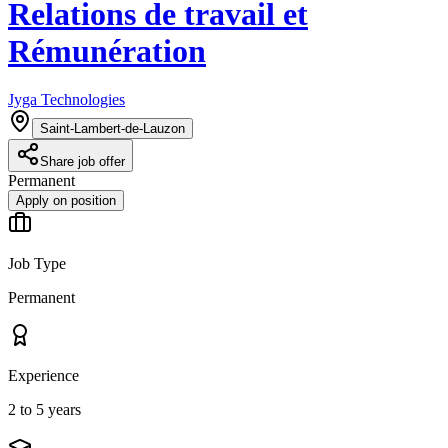
Relations de travail et
Rémunération
Jyga Technologies
Saint-Lambert-de-Lauzon
Share job offer
Permanent
Apply on position
Job Type
Permanent
Experience
2 to 5 years