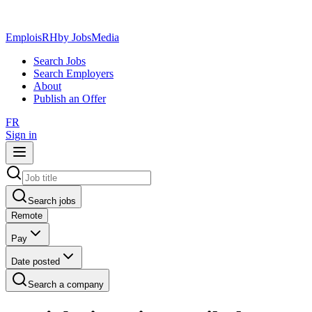
EmploisRH
by JobsMedia
Search Jobs
Search Employers
About
Publish an Offer
FR
Sign in
Search jobs
Remote
Pay
Date posted
Search a company