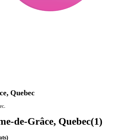
ce, Quebec
ec.
ame-de-Grâce, Quebec
(
1
)
ats)