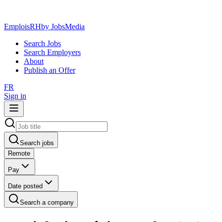
EmploisRH
by JobsMedia
Search Jobs
Search Employers
About
Publish an Offer
FR
Sign in
Search jobs
Remote
Pay
Date posted
Search a company