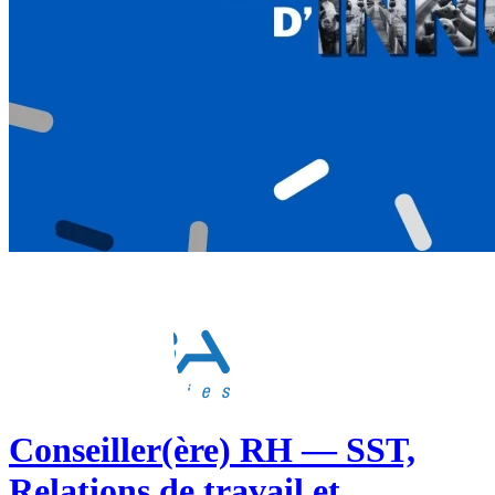
Conseiller(ère) RH — SST,
Relations de travail et