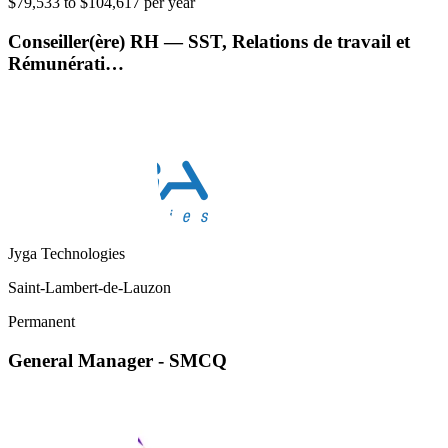
$79,533 to $104,617 per year
Conseiller(ère) RH — SST, Relations de travail et
Rémunérati…
Jyga Technologies
Saint-Lambert-de-Lauzon
Permanent
General Manager - SMCQ