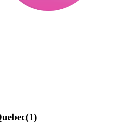
Quebec
(
1
)