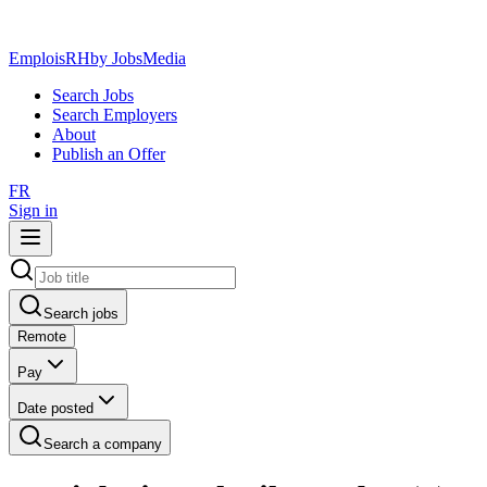
EmploisRH
by JobsMedia
Search Jobs
Search Employers
About
Publish an Offer
FR
Sign in
Search jobs
Remote
Pay
Date posted
Search a company