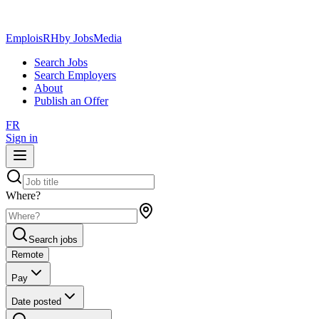
EmploisRH
by JobsMedia
Search Jobs
Search Employers
About
Publish an Offer
FR
Sign in
Where?
Search jobs
Remote
Pay
Date posted