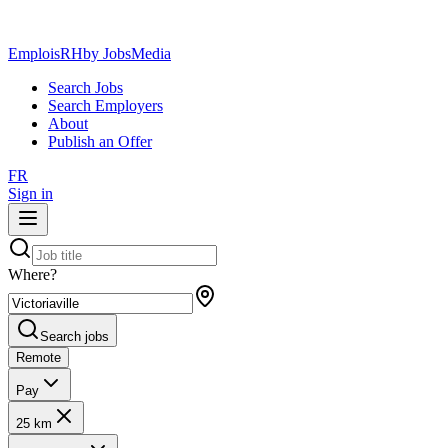
EmploisRH
by JobsMedia
Search Jobs
Search Employers
About
Publish an Offer
FR
Sign in
Where?
Search jobs
Remote
Pay
25 km