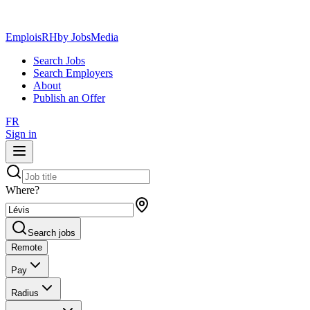
EmploisRH
by JobsMedia
Search Jobs
Search Employers
About
Publish an Offer
FR
Sign in
Where?
Search jobs
Remote
Pay
Radius