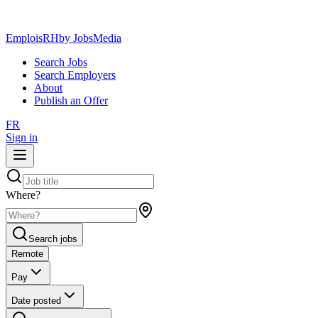
EmploisRH
by JobsMedia
Search Jobs
Search Employers
About
Publish an Offer
FR
Sign in
Where?
Search jobs
Remote
Pay
Date posted