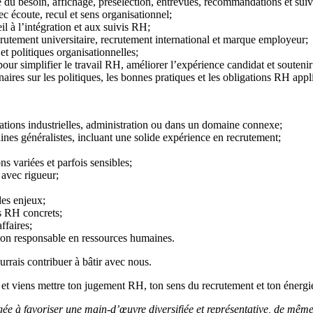
 du besoin, affichage, présélection, entrevues, recommandations et suivi
c écoute, recul et sens organisationnel;
l à l’intégration et aux suivis RH;
ecrutement universitaire, recrutement international et marque employeur;
et politiques organisationnelles;
our simplifier le travail RH, améliorer l’expérience candidat et soutenir 
aires sur les politiques, les bonnes pratiques et les obligations RH appl
ations industrielles, administration ou dans un domaine connexe;
nes généralistes, incluant une solide expérience en recrutement;
s variées et parfois sensibles;
 avec rigueur;
des enjeux;
ts RH concrets;
ffaires;
sation responsable en ressources humaines.
urrais contribuer à bâtir avec nous.
et viens mettre ton jugement RH, ton sens du recrutement et ton énergi
ée à favoriser une main-d’œuvre diversifiée et représentative, de même q