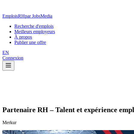
EmploisRH
par JobsMedia
Recherche d'emplois
Meilleurs employeurs
À propos
Publier une offre
EN
Connexion
Partenaire RH – Talent et expérience emp
Merkur