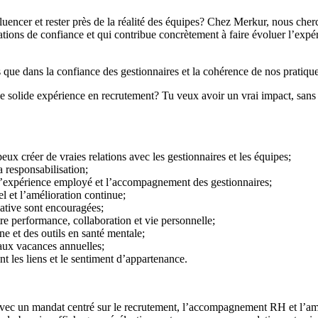
fluencer et rester près de la réalité des équipes? Chez Merkur, nous cher
ations de confiance et qui contribue concrètement à faire évoluer l’expé
s que dans la confiance des gestionnaires et la cohérence de nos pratiq
 solide expérience en recrutement? Tu veux avoir un vrai impact, sans êt
ux créer de vraies relations avec les gestionnaires et les équipes;
a responsabilisation;
 l’expérience employé et l’accompagnement des gestionnaires;
l et l’amélioration continue;
tiative sont encouragées;
tre performance, collaboration et vie personnelle;
ne et des outils en santé mentale;
aux vacances annuelles;
nt les liens et le sentiment d’appartenance.
 avec un mandat centré sur le recrutement, l’accompagnement RH et l’amé