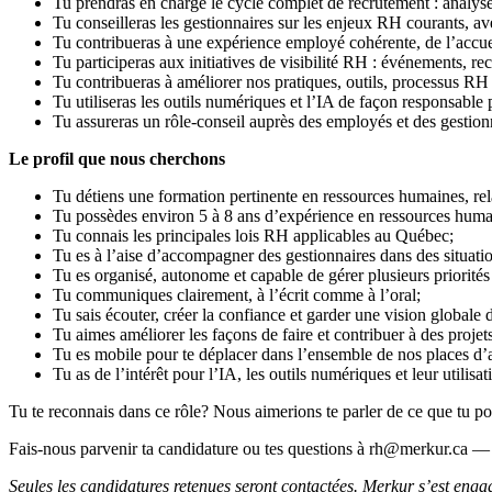
Tu prendras en charge le cycle complet de recrutement : analyse
Tu conseilleras les gestionnaires sur les enjeux RH courants, ave
Tu contribueras à une expérience employé cohérente, de l’accuei
Tu participeras aux initiatives de visibilité RH : événements, r
Tu contribueras à améliorer nos pratiques, outils, processus RH 
Tu utiliseras les outils numériques et l’IA de façon responsable p
Tu assureras un rôle-conseil auprès des employés et des gestionn
Le profil que nous cherchons
Tu détiens une formation pertinente en ressources humaines, rel
Tu possèdes environ 5 à 8 ans d’expérience en ressources humai
Tu connais les principales lois RH applicables au Québec;
Tu es à l’aise d’accompagner des gestionnaires dans des situation
Tu es organisé, autonome et capable de gérer plusieurs priorités
Tu communiques clairement, à l’écrit comme à l’oral;
Tu sais écouter, créer la confiance et garder une vision globale 
Tu aimes améliorer les façons de faire et contribuer à des proje
Tu es mobile pour te déplacer dans l’ensemble de nos places d’a
Tu as de l’intérêt pour l’IA, les outils numériques et leur utili
Tu te reconnais dans ce rôle? Nous aimerions te parler de ce que tu po
Fais-nous parvenir ta candidature ou tes questions à rh@merkur.ca — 
Seules les candidatures retenues seront contactées. Merkur s’est engag