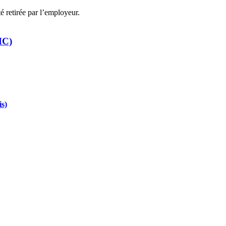
té retirée par l’employeur.
HC)
is)