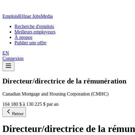
EmploisRH
par JobsMedia
Recherche d'emplois
Meilleurs employeurs
À propos
Publier une offre
EN
Connexion
Directeur/directrice de la rémunération
Canadian Mortgage and Housing Corporation (CMHC)
104 180 $ à 130 225 $ par an
Retour
Directeur/directrice de la rému