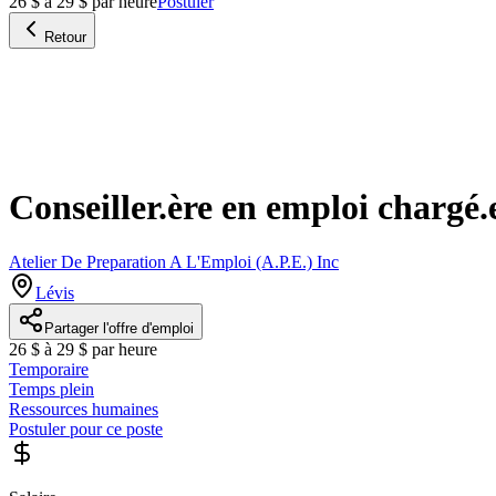
26 $ à 29 $ par heure
Postuler
Retour
Conseiller.ère en emploi chargé.
Atelier De Preparation A L'Emploi (A.P.E.) Inc
Lévis
Partager l'offre d'emploi
26 $ à 29 $ par heure
Temporaire
Temps plein
Ressources humaines
Postuler pour ce poste