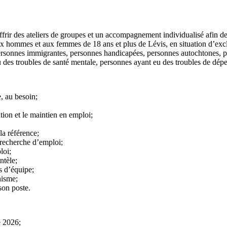
frir des ateliers de groupes et un accompagnement individualisé afin de f
ux hommes et aux femmes de 18 ans et plus de Lévis, en situation d’exclu
(personnes immigrantes, personnes handicapées, personnes autochtones, p
eu des troubles de santé mentale, personnes ayant eu des troubles de dép
e, au besoin;
ation et le maintien en emploi;
 la référence;
 recherche d’emploi;
loi;
ntèle;
s d’équipe;
nisme;
son poste.
e 2026;