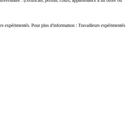
versitaire : (certificats, permis, cours, appartenance à un ordre ou
rs expérimentés. Pour plus d'information : Travailleurs expérimentés