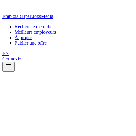
EmploisRH
par JobsMedia
Recherche d'emplois
Meilleurs employeurs
À propos
Publier une offre
EN
Connexion