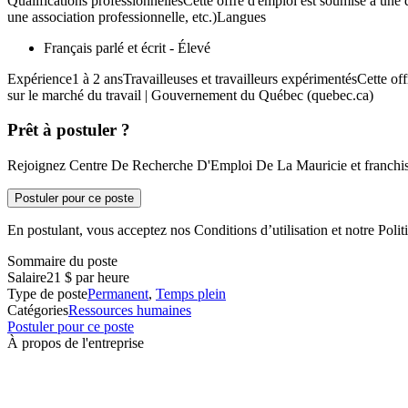
Qualifications professionnellesCette offre d'emploi est soumise à une q
une association professionnelle, etc.)Langues
Français parlé et écrit - Élevé
Expérience1 à 2 ansTravailleuses et travailleurs expérimentésCette of
sur le marché du travail | Gouvernement du Québec (quebec.ca)
Prêt à postuler ?
Rejoignez Centre De Recherche D'Emploi De La Mauricie et franchisse
Postuler pour ce poste
En postulant, vous acceptez nos Conditions d’utilisation et notre Politi
Sommaire du poste
Salaire
21 $ par heure
Type de poste
Permanent
,
Temps plein
Catégories
Ressources humaines
Postuler pour ce poste
À propos de l'entreprise