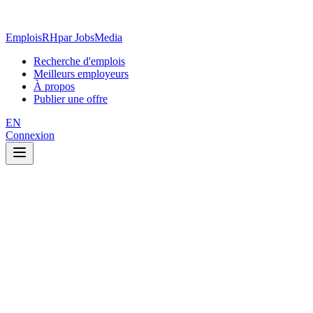
EmploisRH
par JobsMedia
Recherche d'emplois
Meilleurs employeurs
À propos
Publier une offre
EN
Connexion